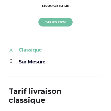
Montfavet 84140
TARIFS 2026
Classique
Sur Mesure
T
Tarif livraison
m
classique
La